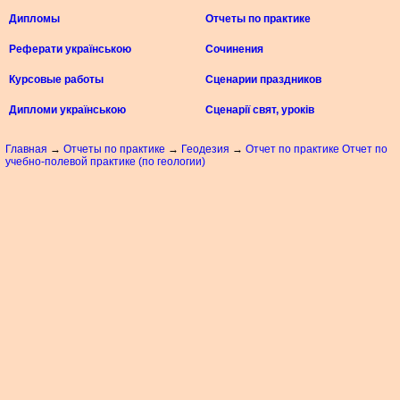
Дипломы
Отчеты по практике
Реферати українською
Сочинения
Курсовые работы
Сценарии праздников
Дипломи українською
Сценарії свят, уроків
Главная
→
Отчеты по практике
→
Геодезия
→
Отчет по практике Отчет по
учебно-полевой практике (по геологии)