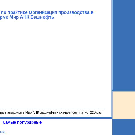
 по практике Организация производства в
рме Мир АНК Башнефть
тва в агрофирме Мир АНК Башнефть - скачали бесплатно
: 220 раз
Самые попурярные
ИКЕ