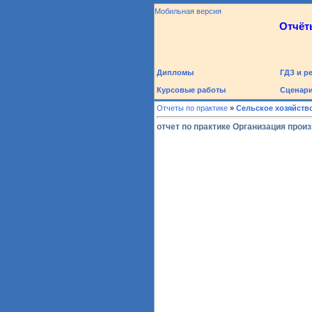
Мобильная версия
Отчёт
Дипломы
ГДЗ и р
Курсовые работы
Сценари
Отчеты по практике
»
Сельское хозяйств
отчет по практике Организация про