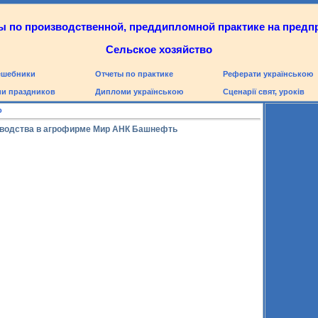
ы по производственной, преддипломной практике на предп
Сельское хозяйство
ешебники
Отчеты по практике
Реферати українською
и праздников
Дипломи українською
Сценарії свят, уроків
о
изводства в агрофирме Мир АНК Башнефть