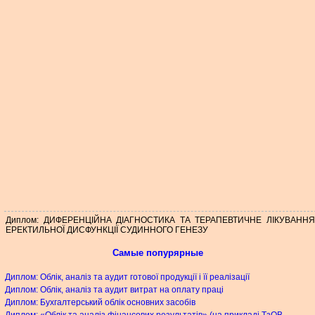
Диплом: ДИФЕРЕНЦІЙНА ДІАГНОСТИКА ТА ТЕРАПЕВТИЧНЕ ЛІКУВАННЯ
ЕРЕКТИЛЬНОЇ ДИСФУНКЦІЇ СУДИННОГО ГЕНЕЗУ
Самые попурярные
Диплом: Облік, аналіз та аудит готової продукції і її реалізації
Диплом: Облік, аналіз та аудит витрат на оплату праці
Диплом: Бухгалтерський облік основних засобів
Диплом: «Облік та аналіз фінансових результатів» (на прикладі ТзОВ