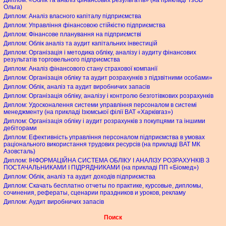
Ольга)
Диплом: Аналіз власного капіталу підприємства
Диплом: Управління фінансовою стійкістю підприємства
Диплом: Фінансове планування на підприємстві
Диплом: Облік аналіз та аудит капітальних інвестицій
Диплом: Організація і методика обліку, аналізу і аудиту фінансових
результатів торговельного підприємства
Диплом: Аналіз фінансового стану страхової компанії
Диплом: Організація обліку та аудит розрахунків з підзвітними особами»
Диплом: Облік, аналіз та аудит виробничих запасів
Диплом: Організація обліку, аналізу і контролю безготівкових розрахунків
Диплом: Удосконалення системи управління персоналом в системі
менеджменту (на прикладі Ізюмської філії ВАТ «Харківгаз»)
Диплом: Організація обліку і аудит розрахунків з покупцями та іншими
дебіторами
Диплом: Ефективність управління персоналом підприємства в умовах
раціонального використання трудових ресурсів (на прикладі ВАТ МК
Азовсталь)
Диплом: ІНФОРМАЦІЙНА СИСТЕМА ОБЛІКУ І АНАЛІЗУ РОЗРАХУНКІВ З
ПОСТАЧАЛЬНИКАМИ І ПІДРЯДНИКАМИ (на прикладі ПП «Біомед»)
Диплом: Облік, аналіз та аудит доходів підприємства
Диплом: Скачать бесплатно отчеты по практике, курсовые, дипломы,
сочинения, рефераты, сценарии праздников и уроков, рекламу
Диплом: Аудит виробничих запасів
Поиск